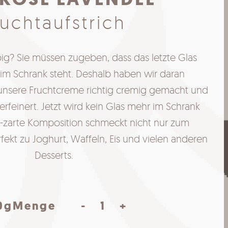
ruchtaufstrich
big? Sie müssen zugeben, dass das letzte Glas
im Schrank steht. Deshalb haben wir daran
 unsere Fruchtcreme richtig cremig gemacht und
rfeinert. Jetzt wird kein Glas mehr im Schrank
g-zarte Komposition schmeckt nicht nur zum
rfekt zu Joghurt, Waffeln, Eis und vielen anderen
Desserts.
Aprikose
0g
Menge
-
+
Lavendel