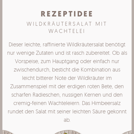
REZEPTIDEE
WILDKRÄUTERSALAT MIT
WACHTELEI
igt
Dieser leichte, raffinierte Wildkräutersalat benötigt
Di
als
nur wenige Zutaten und ist rasch zubereitet. Ob als
nu
Vorspeise, zum Hauptgang oder einfach nur
zwischendurch, besticht die Kombination aus
leicht bitterer Note der Wildkräuter im
en
Zusammenspiel mit der erdigen roten Bete, den
Z
n
scharfen Radieschen, nussigen Kernen und den
z
cremig-feinen Wachteleiern. Das Himbeersalz
nnt
rundet den Salat mit seiner leichten Säure gekonnt
ru
ab.