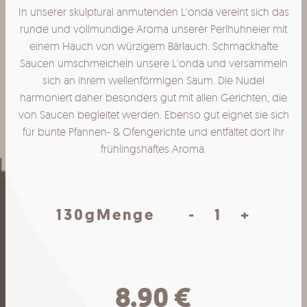
In unserer skulptural anmutenden L‘onda vereint sich das
runde und vollmundige Aroma unserer Perlhuhneier mit
einem Hauch von würzigem Bärlauch. Schmackhafte
Saucen umschmeicheln unsere L’onda und versammeln
sich an ihrem wellenförmigen Saum. Die Nudel
harmoniert daher besonders gut mit allen Gerichten, die
von Saucen begleitet werden. Ebenso gut eignet sie sich
für bunte Pfannen- & Ofengerichte und entfaltet dort ihr
frühlingshaftes Aroma.
L'onda
130g
Menge
-
+
Menge
8.90
€