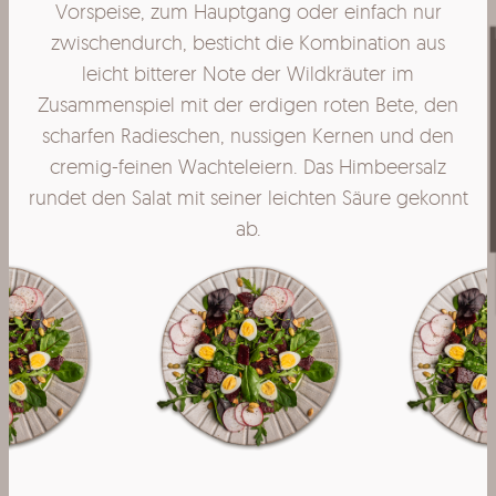
Vorspeise, zum Hauptgang oder einfach nur
zwischendurch, besticht die Kombination aus
leicht bitterer Note der Wildkräuter im
en
Zusammenspiel mit der erdigen roten Bete, den
Z
n
scharfen Radieschen, nussigen Kernen und den
z
cremig-feinen Wachteleiern. Das Himbeersalz
nnt
rundet den Salat mit seiner leichten Säure gekonnt
ru
ab.