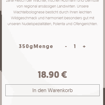
zarte Fleisch der Wachtel, frischen Rosmarin und Gemüse
von regional ansässigen Landwirten. Unsere
Wachtelbolognese besticht durch Ihren leichten
Wildgeschmack und harmoniert besonders gut mit
unseren Nudelspezialitäten, Polenta und Ofengerichten.
Wachtel
350g
Menge
-
+
Bolognese
Menge
18.90
€
In den Warenkorb