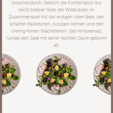
zwischendurch, besticht die Kombination aus
leicht bitterer Note der Wildkräuter im
en
Zusammenspiel mit der erdigen roten Bete, den
Z
n
scharfen Radieschen, nussigen Kernen und den
z
cremig-feinen Wachteleiern. Das Himbeersalz
nnt
rundet den Salat mit seiner leichten Säure gekonnt
ru
ab.